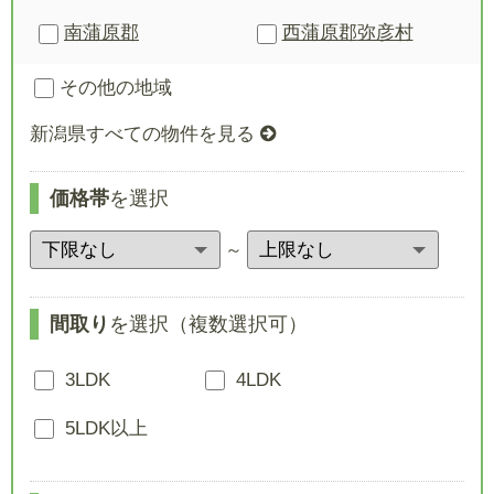
南蒲原郡
西蒲原郡
弥彦村
その他の地域
新潟県すべての物件を見る
価格帯
を選択
～
間取り
を選択（複数選択可）
3LDK
4LDK
5LDK以上