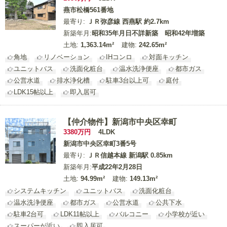
燕市松橋561番地
最寄り:
ＪＲ弥彦線 西燕駅 約2.7km
新築年月:
昭和35年月日不詳新築 昭和42年増築
土地:
1,363.14m²
建物:
242.65m²
角地
リノベーション
IHコンロ
対面キッチン
ユニットバス
洗面化粧台
温水洗浄便座
都市ガス
公営水道
排水浄化槽
駐車3台以上可
庭付
LDK15帖以上
即入居可
【仲介物件】新潟市中央区幸町
3380
万円
4LDK
新潟市中央区幸町3番5号
最寄り:
ＪＲ信越本線 新潟駅 0.85km
新築年月:
平成22年2月28日
土地:
94.99m²
建物:
149.13m²
システムキッチン
ユニットバス
洗面化粧台
温水洗浄便座
都市ガス
公営水道
公共下水
駐車2台可
LDK11帖以上
バルコニー
小学校が近い
スーパーが近い
即入居可