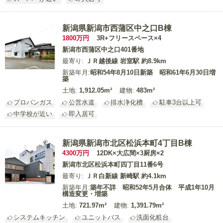
新潟県新潟市西蒲区中之口B棟
1800
万円
3R+フリースペース×4
新潟市西蒲区中之口401番地
最寄り:
ＪＲ越後線 岩室駅 約8.9km
新築年月:
昭和54年8月10日新築 昭和61年6月30日増
築
土地:
1,912.05m²
建物:
483m²
プロパンガス
公営水道
排水浄化槽
駐車3台以上可
中学校が近い
即入居可
新潟県新潟市北区松浜本町4丁目B棟
4300
万円
12DK×大広間×3厨房×2
新潟市北区松浜本町四丁目11番6号
最寄り:
ＪＲ白新線 新崎駅 約4.1km
新築年月:
築年不詳 昭和52年5月合体 平成1年10月
構造変更・増築
土地:
721.97m²
建物:
1,391.79m²
システムキッチン
ユニットバス
洗面化粧台