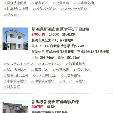
温水洗浄便座
都市ガス
公営水道
排水浄化槽
駐車3台以上可
小学校が近い
スーパーが近い
即入居可
新潟県新潟市東区太平1丁目B棟
2700
万円
1F3DK 2F:4LDK
新潟市東区太平1丁目2番地8
最寄り:
ＪＲ白新線 大形駅 約5.7km
新築年月:
平成2年5月2日新築 平成19年12月8日増築
土地:
397.74m²
建物:
151.53m²
システムキッチン
ユニットバス
洗面化粧台
温水洗浄便座
都市ガス
公営水道
公共下水
駐車3台以上可
LDK11帖以上
二世帯住宅
小学校が近い
中学校が近い
スーパーが近い
即入居可
新潟県新発田市藤塚浜D棟
900
万円
6LDK
新発田市藤塚浜2281番地