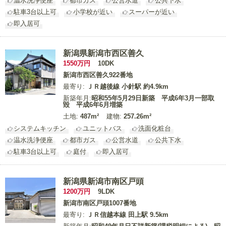
温水洗浄便座
都市ガス
公営水道
公共下水
駐車3台以上可
小学校が近い
スーパーが近い
即入居可
新潟県新潟市西区善久
1550
万円
10DK
新潟市西区善久922番地
最寄り:
ＪＲ越後線 小針駅 約4.9km
新築年月:
昭和55年5月29日新築 平成6年3月一部取
毀 平成6年6月増築
土地:
487m²
建物:
257.26m²
システムキッチン
ユニットバス
洗面化粧台
温水洗浄便座
都市ガス
公営水道
公共下水
駐車3台以上可
庭付
即入居可
新潟県新潟市南区戸頭
1200
万円
9LDK
新潟市南区戸頭1007番地
最寄り:
ＪＲ信越本線 田上駅 9.5km