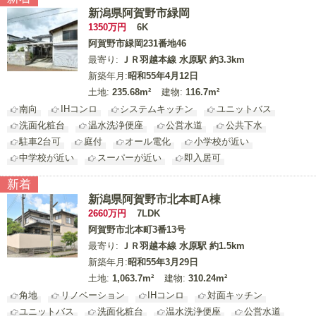
新潟県阿賀野市緑岡
1350
万円
6K
阿賀野市緑岡231番地46
最寄り:
ＪＲ羽越本線 水原駅 約3.3km
新築年月:
昭和55年4月12日
土地:
235.68m²
建物:
116.7m²
南向
IHコンロ
システムキッチン
ユニットバス
洗面化粧台
温水洗浄便座
公営水道
公共下水
駐車2台可
庭付
オール電化
小学校が近い
中学校が近い
スーパーが近い
即入居可
新着
新潟県阿賀野市北本町A棟
2660
万円
7LDK
阿賀野市北本町3番13号
最寄り:
ＪＲ羽越本線 水原駅 約1.5km
新築年月:
昭和55年3月29日
土地:
1,063.7m²
建物:
310.24m²
角地
リノベーション
IHコンロ
対面キッチン
ユニットバス
洗面化粧台
温水洗浄便座
公営水道