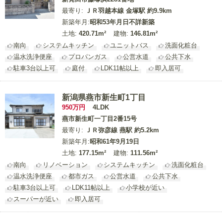
最寄り:
ＪＲ羽越本線 金塚駅 約9.9km
新築年月:
昭和53年月日不詳新築
土地:
420.71m²
建物:
146.81m²
南向
システムキッチン
ユニットバス
洗面化粧台
温水洗浄便座
プロパンガス
公営水道
公共下水
駐車3台以上可
庭付
LDK11帖以上
即入居可
新潟県燕市新生町1丁目
950
万円
4LDK
燕市新生町一丁目2番15号
最寄り:
ＪＲ弥彦線 燕駅 約5.2km
新築年月:
昭和61年9月19日
土地:
177.15m²
建物:
111.56m²
南向
リノベーション
システムキッチン
洗面化粧台
温水洗浄便座
都市ガス
公営水道
公共下水
駐車3台以上可
LDK11帖以上
小学校が近い
スーパーが近い
即入居可