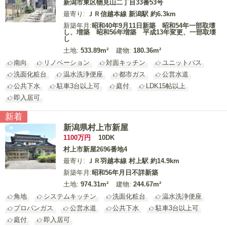
新潟市東区物見山二丁目33番53号
最寄り:
ＪＲ信越本線 新潟駅 約6.3km
新築年月:
昭和40年9月11日新築 昭和54年一部取壊
し、増築 昭和56年増築 平成13年変更、一部取壊
し
土地:
533.89m²
建物:
180.36m²
南向
リノベーション
対面キッチン
ユニットバス
洗面化粧台
温水洗浄便座
都市ガス
公営水道
公共下水
駐車3台以上可
庭付
LDK15帖以上
即入居可
新着
新潟県村上市新屋
1100
万円
10DK
村上市新屋2696番地4
最寄り:
ＪＲ羽越本線 村上駅 約14.9km
新築年月:
昭和56年月日不詳新築
土地:
974.31m²
建物:
244.67m²
角地
システムキッチン
洗面化粧台
温水洗浄便座
プロパンガス
公営水道
公共下水
駐車3台以上可
庭付
即入居可