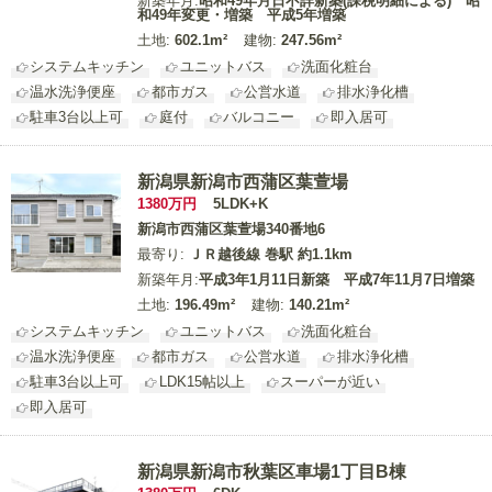
新築年月:
昭和49年月日不詳新築(課税明細による) 昭
和49年変更・増築 平成5年増築
土地:
602.1m²
建物:
247.56m²
システムキッチン
ユニットバス
洗面化粧台
温水洗浄便座
都市ガス
公営水道
排水浄化槽
駐車3台以上可
庭付
バルコニー
即入居可
新潟県新潟市西蒲区葉萱場
1380
万円
5LDK+K
新潟市西蒲区葉萱場340番地6
最寄り:
ＪＲ越後線 巻駅 約1.1km
新築年月:
平成3年1月11日新築 平成7年11月7日増築
土地:
196.49m²
建物:
140.21m²
システムキッチン
ユニットバス
洗面化粧台
温水洗浄便座
都市ガス
公営水道
排水浄化槽
駐車3台以上可
LDK15帖以上
スーパーが近い
即入居可
新潟県新潟市秋葉区車場1丁目B棟