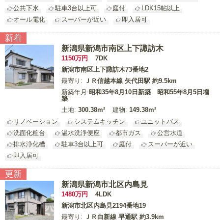
公共下水
駐車3台以上可
庭付
LDK15帖以上
オール電化
スーパーが近い
即入居可
新着
新潟県新潟市南区上下諏訪木
1150
万円
7DK
新潟市南区上下諏訪木73番地2
最寄り:
ＪＲ信越本線 矢代田駅 約9.5km
新築年月:
昭和35年8月10日新築 昭和55年8月5日増
築
土地:
300.38m²
建物:
149.38m²
リノベーション
システムキッチン
ユニットバス
洗面化粧台
温水洗浄便座
都市ガス
公営水道
排水浄化槽
駐車3台以上可
庭付
スーパーが近い
即入居可
更新
新潟県新潟市北区内島見
1480
万円
4LDK
新潟市北区内島見2194番地19
最寄り:
ＪＲ白新線 早通駅 約3.9km