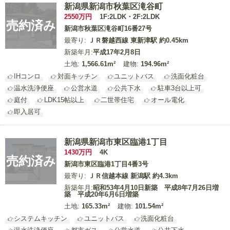
新潟県新潟市秋葉区滝谷町
2550
万円
1F:2LDK・2F:2LDK
売約済み
新潟市秋葉区滝谷町16番27号
最寄り:
ＪＲ磐越西線 東新津駅 約0.45km
新築年月:
平成17年2月8日
土地:
1,566.61m²
建物:
194.96m²
IHコンロ
対面キッチン
ユニットバス
洗面化粧台
温水洗浄便座
公営水道
公共下水
駐車3台以上可
庭付
LDK15帖以上
二世帯住宅
オール電化
即入居可
新潟県新潟市東区臨港1丁目
1430
万円
4K
売約済み
新潟市東区臨港1丁目4番3号
最寄り:
ＪＲ信越本線 新潟駅 約4.3km
新築年月:
昭和53年4月10日新築 平成8年7月26日増
築 平成20年6月6日増築
土地:
165.33m²
建物:
101.54m²
システムキッチン
ユニットバス
洗面化粧台