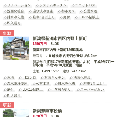
リノベーション
システムキッチン
ユニットバス
洗面化粧台
温水洗浄便座
都市ガス
公営水道
排水浄化槽
駐車3台以上可
庭付
LDK15帖以上
即入居可
更新
新潟県新潟市西区内野上新町
1250
万円
8LDK
新潟市西区内野上新町12653番地
最寄り:
ＪＲ越後線 内野西が丘駅 約3.2km
新築年月:
昭和17年新築(名寄帳による) 平成5年7月一
部取壊 平成5年10月変更、増築
土地:
1,499.15m²
建物:
247.73m²
角地
IHコンロ
対面キッチン
洗面化粧台
温水洗浄便座
公営水道
排水浄化槽
駐車3台以上可
庭付
LDK15帖以上
小学校が近い
スーパーが近い
即入居可
更新
新潟県燕市松橋
1650
万円
8LDK