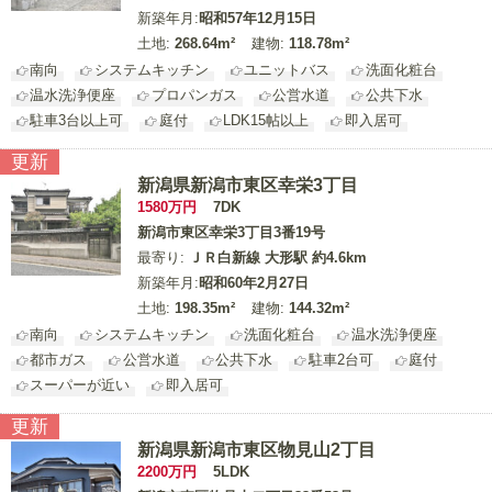
新築年月:
昭和57年12月15日
土地:
268.64m²
建物:
118.78m²
南向
システムキッチン
ユニットバス
洗面化粧台
温水洗浄便座
プロパンガス
公営水道
公共下水
駐車3台以上可
庭付
LDK15帖以上
即入居可
更新
新潟県新潟市東区幸栄3丁目
1580
万円
7DK
新潟市東区幸栄3丁目3番19号
最寄り:
ＪＲ白新線 大形駅 約4.6km
新築年月:
昭和60年2月27日
土地:
198.35m²
建物:
144.32m²
南向
システムキッチン
洗面化粧台
温水洗浄便座
都市ガス
公営水道
公共下水
駐車2台可
庭付
スーパーが近い
即入居可
更新
新潟県新潟市東区物見山2丁目
2200
万円
5LDK