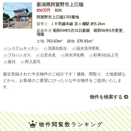
新潟県阿賀野市上江端
850
万円
8DK
阿賀野市上江端1765番地
最寄り:
ＪＲ羽越本線 京ヶ瀬駅 約5.2km
新築年月:
昭和54年5月31日新築 昭和56年5月変更、
増築
土地:
763.63m²
建物:
235.01m²
システムキッチン
洗面化粧台
温水洗浄便座
プロパンガス
公営水道
排水浄化槽
駐車3台以上可
庭付
即入居可
最近登録された中古物件のご紹介です！
価格、間取り、土地面積な
どから、お客様のご要望にぴったりな中古物件をご提供いたしま
す。
物件を検索する
物件閲覧数ランキング