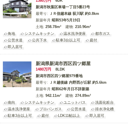
1380
万円
6DK
新潟市秋葉区車場一丁目5番23号
最寄り:
ＪＲ信越本線 荻川駅 約0.8km
新築年月:
昭和53年5月19日
土地:
258.78m²
建物:
210.96m²
角地
システムキッチン
温水洗浄便座
都市ガス
公営水道
公共下水
駐車3台以上可
庭付
即入居可
新潟県新潟市西区四ツ郷屋
1480
万円
8LDK
新潟市西区四ツ郷屋979番地
最寄り:
ＪＲ越後線 内野西が丘駅 約5.6km
新築年月:
昭和62年月日不詳新築
土地:
942.11m²
建物:
274.89m²
南向
システムキッチン
ユニットバス
洗面化粧台
温水洗浄便座
プロパンガス
公営水道
排水浄化槽
駐車3台以上可
庭付
LDK11帖以上
即入居可