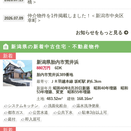
橋＞
仲介物件を1件掲載しました！＜新潟市中央区
2026.07.09
幸町＞
お知らせをもっと見る
新潟県の新着中古住宅・不動産物件
新着
新潟県胎内市荒井浜
880
万円
6DK
胎内市荒井浜389番地
最寄り:
ＪＲ羽越本線 坂町駅 約6.3km
新築年月:
昭和40年8月20日新築 昭和40年増築 昭和
53年増築、変更 昭和55年増築
土地:
483.52m²
建物:
168.16m²
システムキッチン
洗面化粧台
温水洗浄便座
都市ガス
公営水道
公共下水
駐車3台以上可
庭付
即入居可
新着