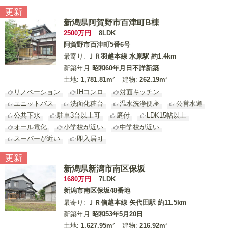
更新
新潟県阿賀野市百津町B棟
2500
万円
8LDK
阿賀野市百津町5番6号
最寄り:
ＪＲ羽越本線 水原駅 約1.4km
新築年月:
昭和60年月日不詳新築
土地:
1,781.81m²
建物:
262.19m²
リノベーション
IHコンロ
対面キッチン
ユニットバス
洗面化粧台
温水洗浄便座
公営水道
公共下水
駐車3台以上可
庭付
LDK15帖以上
オール電化
小学校が近い
中学校が近い
スーパーが近い
即入居可
更新
新潟県新潟市南区保坂
1680
万円
7LDK
新潟市南区保坂48番地
最寄り:
ＪＲ信越本線 矢代田駅 約11.5km
新築年月:
昭和53年5月20日
土地:
1,627.95m²
建物:
216.92m²