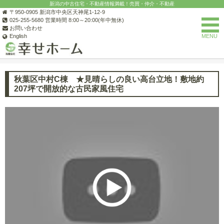
新潟の中古住宅・不動産情報満載！売買・仲介・不動産
〒950-0905 新潟市中央区天神尾1-12-9
025-255-5680 営業時間 8:00～20:00(年中無休)
お問い合わせ
English
MENU
(有)幸せホーム
新潟県の古民家物件の紹介
秋葉区中村C棟 ★見
秋葉区中村C棟 ★見晴らしの良い高台立地！敷地約
207坪で開放的な古民家風住宅