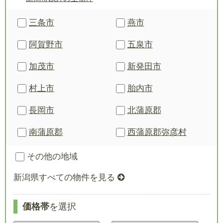
三条市
燕市
阿賀野市
五泉市
加茂市
新発田市
村上市
胎内市
長岡市
北蒲原郡
南蒲原郡
西蒲原郡
弥彦村
その他の地域
新潟県すべての物件を見る
価格帯
を選択