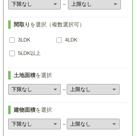
～
間取り
を選択（複数選択可）
3LDK
4LDK
5LDK以上
土地面積
を選択
～
建物面積
を選択
～