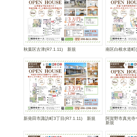
秋葉区古津(R7.1.11) 新規
南区白根水道町(R
新発田市諏訪町3丁目(R7.1.11) 新規
阿賀野市真光寺ヴ
新規