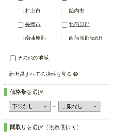
村上市
胎内市
長岡市
北蒲原郡
南蒲原郡
西蒲原郡
弥彦村
その他の地域
新潟県すべての物件を見る
価格帯
を選択
～
間取り
を選択（複数選択可）