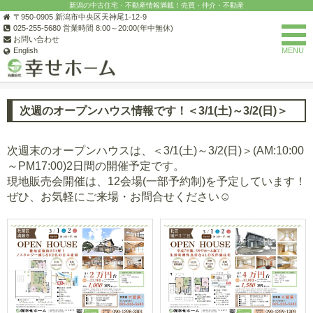
新潟の中古住宅・不動産情報満載！売買・仲介・不動産
〒950-0905 新潟市中央区天神尾1-12-9
025-255-5680 営業時間 8:00～20:00(年中無休)
お問い合わせ
English
MENU
(有)幸せホーム
オープンハウス情報
オープンハウスの一覧
次週
次週のオープンハウス情報です！＜3/1(土)～3/2(日)＞
次週末のオープンハウスは、＜3/1(土)～3/2(日)＞(AM:10:00
～PM17:00)2日間の開催予定です。
現地販売会開催は、12会場(一部予約制)を予定しています！
ぜひ、お気軽にご来場・お問合せください☺