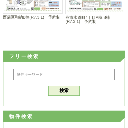
西蒲区和納B棟(R7.3.1) 予約制
燕市水道町4丁目A棟.B棟
(R7.3.1) 予約制
フリー検索
物件検索