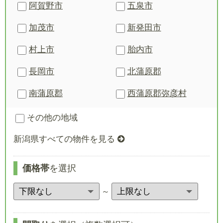
阿賀野市
五泉市
加茂市
新発田市
村上市
胎内市
長岡市
北蒲原郡
南蒲原郡
西蒲原郡
弥彦村
その他の地域
新潟県すべての物件を見る
価格帯
を選択
～