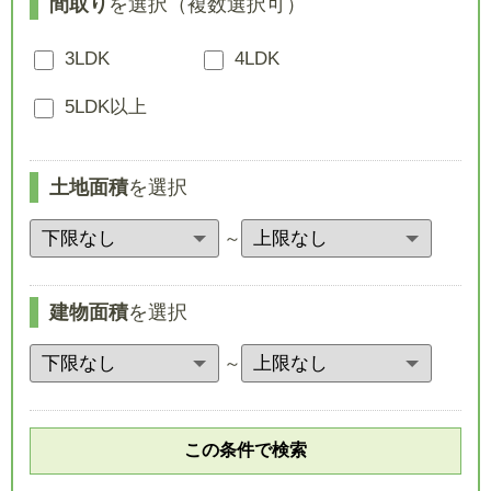
間取り
を選択（複数選択可）
3LDK
4LDK
5LDK以上
土地面積
を選択
～
建物面積
を選択
～