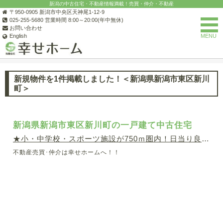
新潟の中古住宅・不動産情報満載！売買・仲介・不動産
〒950-0905 新潟市中央区天神尾1-12-9
025-255-5680 営業時間 8:00～20:00(年中無休)
お問い合わせ
English
MENU
(有)幸せホーム
お知らせ一覧
サイトからのお知らせの一覧
新
新規物件を1件掲載しました！＜新潟県新潟市東区新川
町＞
新潟県新潟市東区新川町の一戸建て中古住宅
★小・中学校・スポーツ施設が750ｍ圏内！日当り良好なコ
不動産売買･仲介は幸せホームへ！！