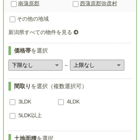
南蒲原郡
西蒲原郡
弥彦村
その他の地域
新潟県すべての物件を見る
価格帯
を選択
～
間取り
を選択（複数選択可）
3LDK
4LDK
5LDK以上
土地面積
を選択