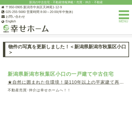
新潟の中古住宅・不動産情報満載！売買・仲介・不動産
〒950-0905 新潟市中央区天神尾1-12-9
025-255-5680 営業時間 8:00～20:00(年中無休)
お問い合わせ
English
MENU
(有)幸せホーム
お知らせ一覧
サイトからのお知らせの一覧
物
物件の写真を更新しました！＜新潟県新潟市秋葉区小口
＞
新潟県新潟市秋葉区小口の一戸建て中古住宅
★自然に囲まれた住環境！築110年以上の平家建て再生古民
不動産売買･仲介は幸せホームへ！！