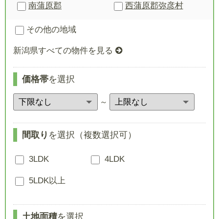
南蒲原郡
西蒲原郡
弥彦村
その他の地域
新潟県すべての物件を見る
価格帯
を選択
～
間取り
を選択（複数選択可）
3LDK
4LDK
5LDK以上
土地面積
を選択