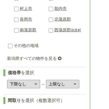
村上市
胎内市
長岡市
北蒲原郡
南蒲原郡
西蒲原郡
弥彦村
その他の地域
新潟県すべての物件を見る
価格帯
を選択
～
間取り
を選択（複数選択可）