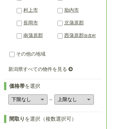
村上市
胎内市
長岡市
北蒲原郡
南蒲原郡
西蒲原郡
弥彦村
その他の地域
新潟県すべての物件を見る
価格帯
を選択
～
間取り
を選択（複数選択可）