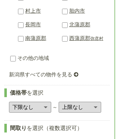
村上市
胎内市
長岡市
北蒲原郡
南蒲原郡
西蒲原郡
弥彦村
その他の地域
新潟県すべての物件を見る
価格帯
を選択
～
間取り
を選択（複数選択可）