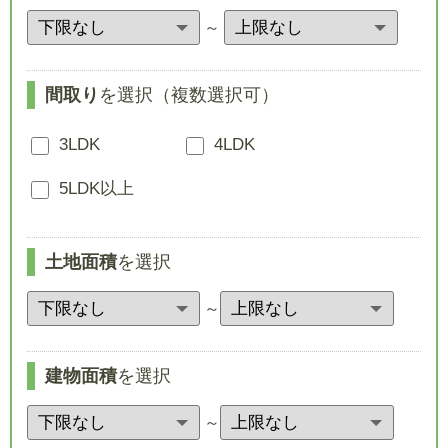
～
間取り
を選択（複数選択可）
3LDK
4LDK
5LDK以上
土地面積
を選択
～
建物面積
を選択
～