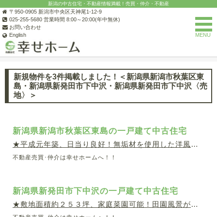
新潟の中古住宅・不動産情報満載！売買・仲介・不動産
〒950-0905 新潟市中央区天神尾1-12-9
025-255-5680 営業時間 8:00～20:00(年中無休)
お問い合わせ
English
MENU
(有)幸せホーム
お知らせ一覧
サイトからのお知らせの一覧
新
新規物件を3件掲載しました！＜新潟県新潟市秋葉区東
島・新潟県新発田市下中沢・新潟県新発田市下中沢〈売
地〉＞
新潟県新潟市秋葉区東島の一戸建て中古住宅
★平成元年築、日当り良好！無垢材を使用した洋風６ＬＤＫ
不動産売買･仲介は幸せホームへ！！
新潟県新発田市下中沢の一戸建て中古住宅
★敷地面積約２５３坪、家庭菜園可能！田園風景が広がり、