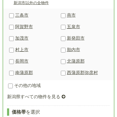
新潟市以外の全物件
三条市
燕市
阿賀野市
五泉市
加茂市
新発田市
村上市
胎内市
長岡市
北蒲原郡
南蒲原郡
西蒲原郡
弥彦村
その他の地域
新潟県すべての物件を見る
価格帯
を選択