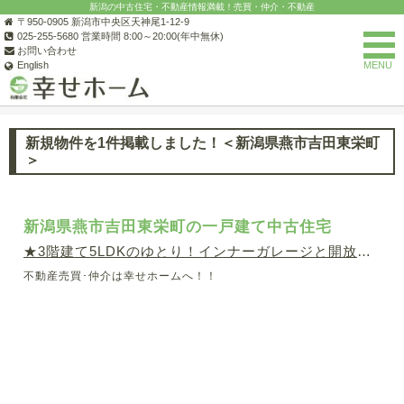
新潟の中古住宅・不動産情報満載！売買・仲介・不動産
〒950-0905 新潟市中央区天神尾1-12-9
025-255-5680 営業時間 8:00～20:00(年中無休)
お問い合わせ
English
MENU
(有)幸せホーム
お知らせ一覧
サイトからのお知らせの一覧
新
新規物件を1件掲載しました！＜新潟県燕市吉田東栄町
＞
新潟県燕市吉田東栄町の一戸建て中古住宅
★3階建て5LDKのゆとり！インナーガレージと開放的ウッ
不動産売買･仲介は幸せホームへ！！