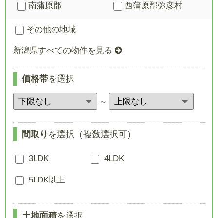
南蒲原郡
西蒲原郡
弥彦村
その他の地域
新潟県すべての物件を見る
価格帯
を選択
～
間取り
を選択（複数選択可）
3LDK
4LDK
5LDK以上
土地面積
を選択