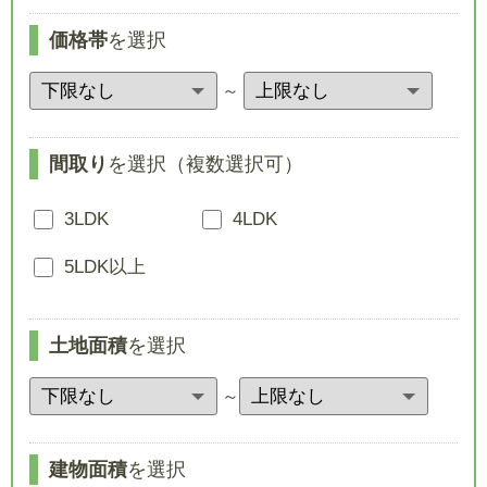
価格帯
を選択
～
間取り
を選択（複数選択可）
3LDK
4LDK
5LDK以上
土地面積
を選択
～
建物面積
を選択