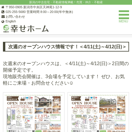
新潟の中古住宅・不動産情報満載！売買・仲介・不動産
〒950-0905 新潟市中央区天神尾1-12-9
025-255-5680 営業時間 8:00～20:00(年中無休)
お問い合わせ
English
MENU
(有)幸せホーム
オープンハウス情報
オープンハウスの一覧
次週
次週のオープンハウス情報です！＜4/11(土)～4/12(日)＞
次週末のオープンハウスは、＜4/11(土)～4/12(日)＞2日間の
開催予定です。
現地販売会開催は、3会場を予定しています！ ぜひ、お気
軽にご来場・お問合せください☺