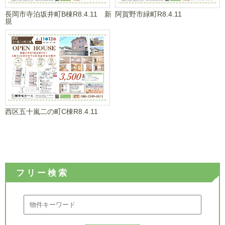
長岡市寺泊坂井町B棟R8.4.11 新
阿賀野市緑町R8.4.11
規
西区五十嵐二の町C棟R8.4.11
フリー検索