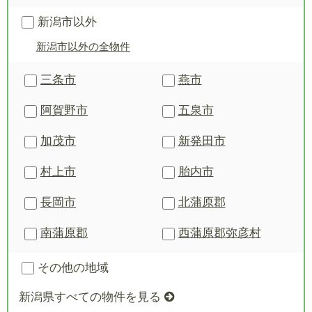
新潟市以外
新潟市以外の全物件
三条市
燕市
阿賀野市
五泉市
加茂市
新発田市
村上市
胎内市
長岡市
北蒲原郡
南蒲原郡
西蒲原郡
弥彦村
その他の地域
新潟県すべての物件を見る