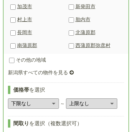
加茂市
新発田市
村上市
胎内市
長岡市
北蒲原郡
南蒲原郡
西蒲原郡
弥彦村
その他の地域
新潟県すべての物件を見る
価格帯
を選択
～
間取り
を選択（複数選択可）