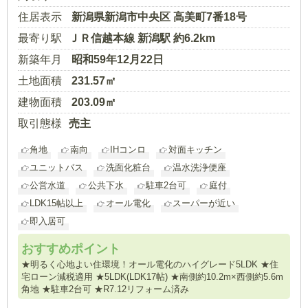
住居表示
新潟県新潟市中央区 高美町7番18号
最寄り駅
ＪＲ信越本線 新潟駅 約6.2km
新築年月
昭和59年12月22日
土地面積
231.57㎡
建物面積
203.09㎡
取引態様
売主
角地
南向
IHコンロ
対面キッチン
ユニットバス
洗面化粧台
温水洗浄便座
公営水道
公共下水
駐車2台可
庭付
LDK15帖以上
オール電化
スーパーが近い
即入居可
おすすめポイント
★明るく心地よい住環境！オール電化のハイグレード5LDK ★住
宅ローン減税適用 ★5LDK(LDK17帖) ★南側約10.2m×西側約5.6m
角地 ★駐車2台可 ★R7.12リフォーム済み