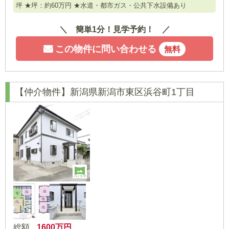
坪 ★坪：約60万円 ★水道・都市ガス・公共下水設備あり
簡単1分！見学予約！
この物件に問い合わせる
無料
【仲介物件】新潟県新潟市東区浜谷町1丁目
パノラマ
総額
1600
万円