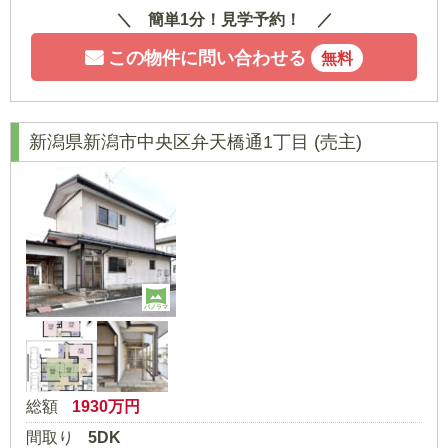
簡単1分！見学予約！
この物件に問い合わせる
無料
新潟県新潟市中央区弁天橋通1丁目
(売主)
パノラマ
総額
1930
万円
間取り
5DK