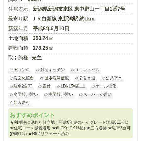
住居表示
新潟県新潟市東区 東中野山一丁目1番7号
最寄り駅
ＪＲ白新線 東新潟駅 約1km
新築年月
平成8年6月10日
土地面積
353.74㎡
建物面積
178.25㎡
取引態様
売主
IHコンロ
対面キッチン
ユニットバス
洗面化粧台
温水洗浄便座
公営水道
公共下水
駐車2台可
庭付
LDK15帖以上
オール電化
小学校が近い
中学校が近い
スーパーが近い
即入居可
おすすめポイント
★利便性に優れた好立地！平成8年築のハイグレード洋風6LDK邸
★住宅ローン減税適用 ★6LDK(LDK16帖) ★三方道路 ★駐車3台可
(内軽1台) ★R8.4リフォーム済み