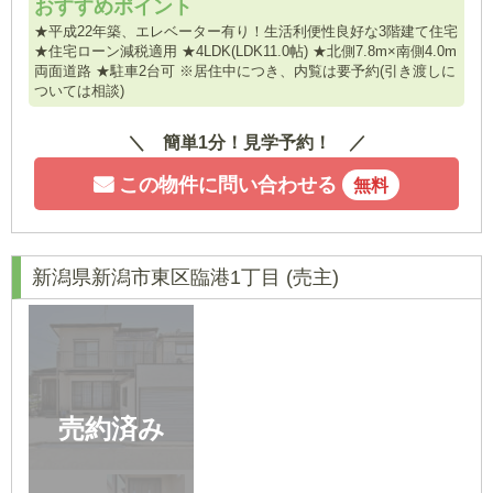
おすすめポイント
★平成22年築、エレベーター有り！生活利便性良好な3階建て住宅
★住宅ローン減税適用 ★4LDK(LDK11.0帖) ★北側7.8m×南側4.0m
両面道路 ★駐車2台可 ※居住中につき、内覧は要予約(引き渡しに
ついては相談)
簡単1分！見学予約！
この物件に問い合わせる
無料
新潟県新潟市東区臨港1丁目
(売主)
売約済み