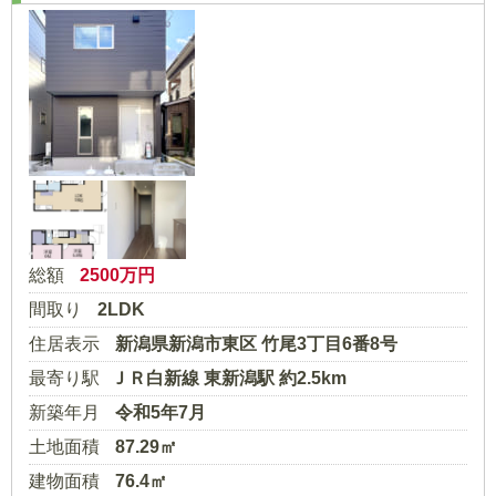
総額
2500
万円
間取り
2LDK
住居表示
新潟県新潟市東区 竹尾3丁目6番8号
最寄り駅
ＪＲ白新線 東新潟駅 約2.5km
新築年月
令和5年7月
土地面積
87.29㎡
建物面積
76.4㎡