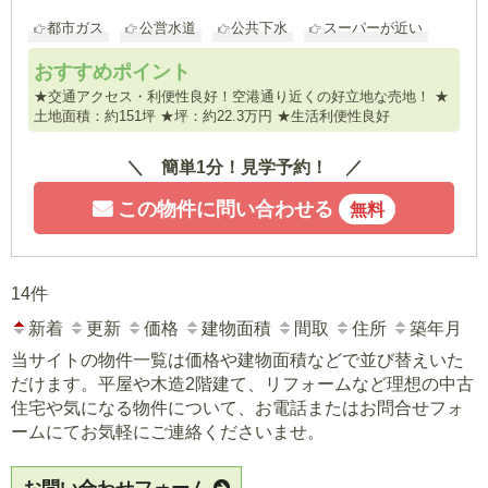
都市ガス
公営水道
公共下水
スーパーが近い
おすすめポイント
★交通アクセス・利便性良好！空港通り近くの好立地な売地！ ★
土地面積：約151坪 ★坪：約22.3万円 ★生活利便性良好
簡単1分！見学予約！
この物件に問い合わせる
無料
14件
新着
更新
価格
建物面積
間取
住所
築年月
当サイトの物件一覧は価格や建物面積などで並び替えいた
だけます。平屋や木造2階建て、リフォームなど理想の中古
住宅や気になる物件について、お電話またはお問合せフォ
ームにてお気軽にご連絡くださいませ。