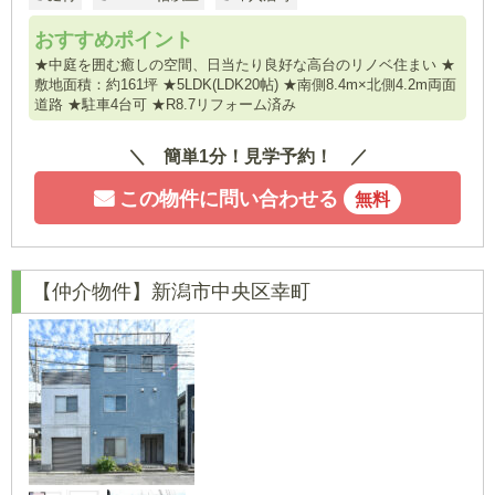
おすすめポイント
★中庭を囲む癒しの空間、日当たり良好な高台のリノベ住まい ★
敷地面積：約161坪 ★5LDK(LDK20帖) ★南側8.4m×北側4.2m両面
道路 ★駐車4台可 ★R8.7リフォーム済み
簡単1分！見学予約！
この物件に問い合わせる
無料
【仲介物件】新潟市中央区幸町