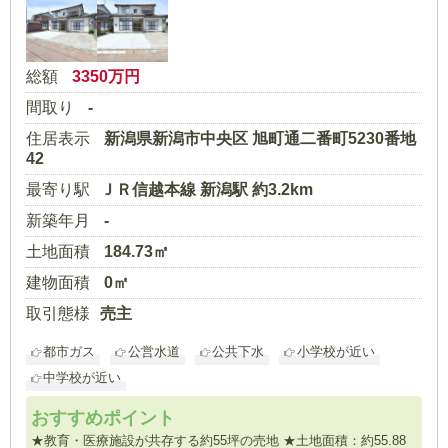
総額
3350
万円
間取り
-
住居表示
新潟県新潟市中央区 旭町通二番町5230番地
42
最寄り駅
ＪＲ信越本線 新潟駅 約3.2km
新築年月
-
土地面積
184.73㎡
建物面積
0㎡
取引態様
売主
都市ガス
公営水道
公共下水
小学校が近い
中学校が近い
おすすめポイント
★教育・医療施設が共存する約55坪の売地 ★土地面積：約55.88