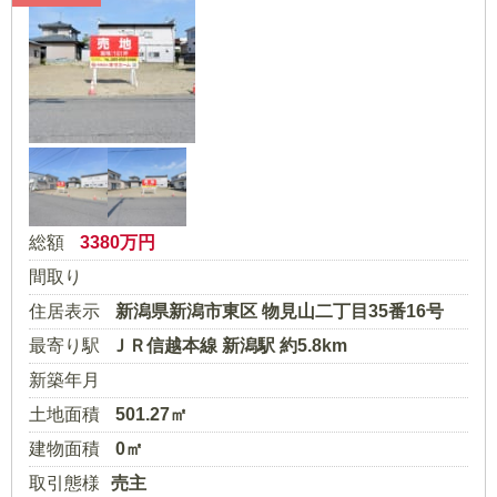
総額
3380
万円
間取り
住居表示
新潟県新潟市東区 物見山二丁目35番16号
最寄り駅
ＪＲ信越本線 新潟駅 約5.8km
新築年月
土地面積
501.27㎡
建物面積
0㎡
取引態様
売主