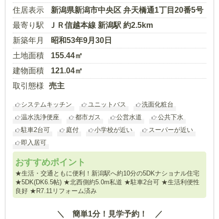
住居表示
新潟県新潟市中央区 弁天橋通1丁目20番5号
最寄り駅
ＪＲ信越本線 新潟駅 約2.5km
新築年月
昭和53年9月30日
土地面積
155.44㎡
建物面積
121.04㎡
取引態様
売主
システムキッチン
ユニットバス
洗面化粧台
温水洗浄便座
都市ガス
公営水道
公共下水
駐車2台可
庭付
小学校が近い
スーパーが近い
即入居可
おすすめポイント
★生活・交通ともに便利！新潟駅へ約10分の5DKナショナル住宅
★5DK(DK6.5帖) ★北西側約5.0m私道 ★駐車2台可 ★生活利便性
良好 ★R7.11リフォーム済み
簡単1分！見学予約！