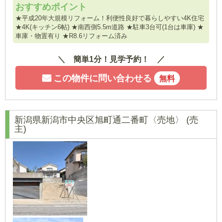
おすすめポイント
★平成20年大規模リフォーム！利便性良好で暮らしやすい4K住宅
★4K(キッチン6帖) ★南西側5.5m道路 ★駐車3台可(1台は車庫) ★
車庫・物置有り ★R8.6リフォーム済み
簡単1分！見学予約！
この物件に問い合わせる
無料
新潟県新潟市中央区旭町通二番町〈売地〉
(売
主)