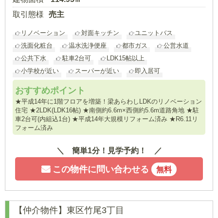
取引態様
売主
リノベーション
対面キッチン
ユニットバス
洗面化粧台
温水洗浄便座
都市ガス
公営水道
公共下水
駐車2台可
LDK15帖以上
小学校が近い
スーパーが近い
即入居可
おすすめポイント
★平成14年に1階フロアを増築！梁あらわしLDKのリノベーション
住宅 ★2LDK(LDK16帖) ★南側約6.6m×西側約5.6m道路角地 ★駐
車2台可(内組込1台) ★平成14年大規模リフォーム済み ★R6.11リ
フォーム済み
簡単1分！見学予約！
この物件に問い合わせる
無料
【仲介物件】東区竹尾3丁目