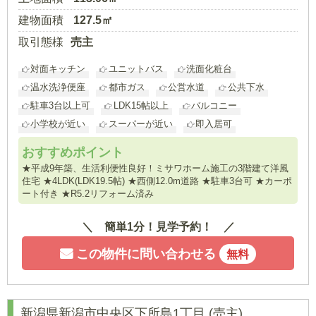
建物面積
127.5㎡
取引態様
売主
対面キッチン
ユニットバス
洗面化粧台
温水洗浄便座
都市ガス
公営水道
公共下水
駐車3台以上可
LDK15帖以上
バルコニー
小学校が近い
スーパーが近い
即入居可
おすすめポイント
★平成9年築、生活利便性良好！ミサワホーム施工の3階建て洋風
住宅 ★4LDK(LDK19.5帖) ★西側12.0m道路 ★駐車3台可 ★カーポ
ート付き ★R5.2リフォーム済み
簡単1分！見学予約！
この物件に問い合わせる
無料
新潟県新潟市中央区下所島1丁目
(売主)