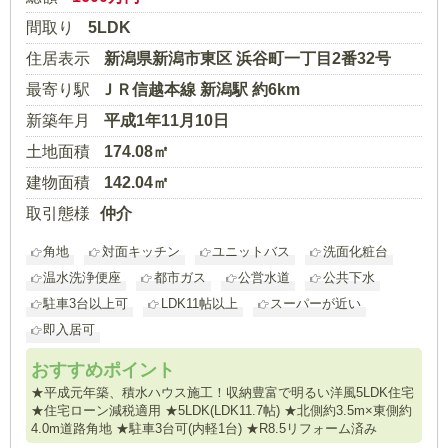
間取り
5LDK
住居表示
新潟県新潟市東区 浜谷町一丁目2番32号
最寄り駅
ＪＲ信越本線 新潟駅 約6km
新築年月
平成1年11月10日
土地面積
174.08㎡
建物面積
142.04㎡
取引態様
仲介
角地
対面キッチン
ユニットバス
洗面化粧台
温水洗浄便座
都市ガス
公営水道
公共下水
駐車3台以上可
LDK11帖以上
スーパーが近い
即入居可
おすすめポイント
★平成元年築、積水ハウス施工！収納豊富で明るい洋風5LDK住宅
★住宅ローン減税適用 ★5LDK(LDK11.7帖) ★北側約3.5m×東側約
4.0m道路角地 ★駐車3台可(内軽1台) ★R8.5リフォーム済み