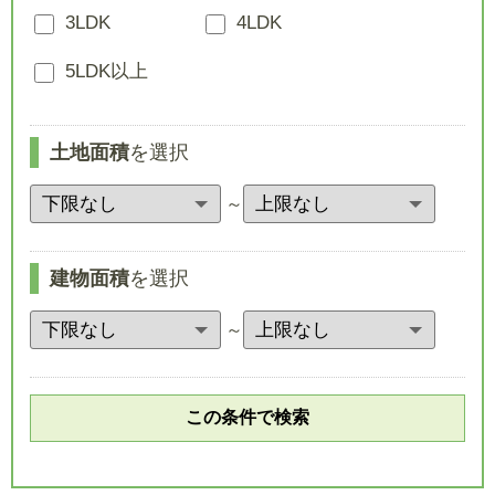
3LDK
4LDK
5LDK以上
土地面積
を選択
～
建物面積
を選択
～