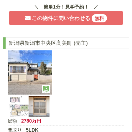
簡単1分！見学予約！
この物件に問い合わせる
無料
新潟県新潟市中央区高美町
(売主)
パノラマ
総額
2780
万円
間取り
5LDK