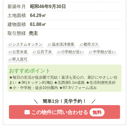
新築年月
昭和46年9月30日
土地面積
64.29㎡
建物面積
61.88㎡
取引態様
売主
システムキッチン
温水洗浄便座
都市ガス
公営水道
公共下水
小学校が近い
中学校が近い
即入居可
おすすめポイント
★毎日の生活が徒歩圏で完結！返済も安心の、家計にやさしい住
まい ★3K(キッチン約3帖) ★北西側5.1m道路 ★生活利便性良好
★小・中学校：徒歩10分圏内 ★R7.8リフォーム済み
簡単1分！見学予約！
この物件に問い合わせる
無料