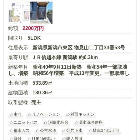
総額
2200
万円
間取り
5LDK
住居表示
新潟県新潟市東区 物見山二丁目33番53号
最寄り駅
ＪＲ信越本線 新潟駅 約6.3km
新築年月
昭和40年9月11日新築 昭和54年一部取壊
し、増築 昭和56年増築 平成13年変更、一部取壊し
土地面積
533.89㎡
建物面積
180.36㎡
取引態様
売主
南向
リノベーション
対面キッチン
ユニットバス
洗面化粧台
温水洗浄便座
都市ガス
公営水道
公共下水
駐車3台以上可
庭付
LDK15帖以上
即入居可