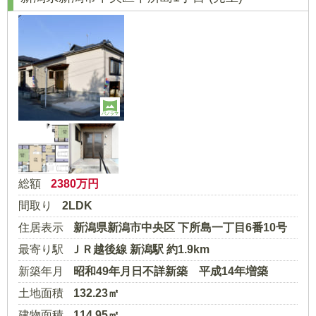
パノラマ
総額
2380
万円
間取り
2LDK
住居表示
新潟県新潟市中央区 下所島一丁目6番10号
最寄り駅
ＪＲ越後線 新潟駅 約1.9km
新築年月
昭和49年月日不詳新築 平成14年増築
土地面積
132.23㎡
建物面積
114.95㎡