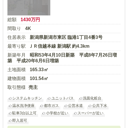
総額
1430
万円
間取り
4K
住居表示
新潟県新潟市東区 臨港1丁目4番3号
最寄り駅
ＪＲ信越本線 新潟駅 約4.3km
新築年月
昭和53年4月10日新築 平成8年7月26日増
築 平成20年6月6日増築
土地面積
165.33㎡
建物面積
101.54㎡
取引態様
売主
システムキッチン
ユニットバス
洗面化粧台
温水洗浄便座
都市ガス
公営水道
公共下水
駐車3台以上可
小学校が近い
スーパーが近い
即入居可