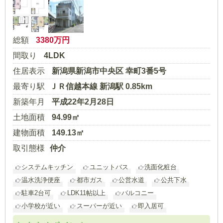
総額
3380
万円
間取り
4LDK
住居表示
新潟県新潟市中央区 幸町3番5号
最寄り駅
ＪＲ信越本線 新潟駅 0.85km
新築年月
平成22年2月28日
土地面積
94.99㎡
建物面積
149.13㎡
取引態様
仲介
システムキッチン
ユニットバス
洗面化粧台
温水洗浄便座
都市ガス
公営水道
公共下水
駐車2台可
LDK11帖以上
バルコニー
小学校が近い
スーパーが近い
即入居可