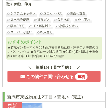
取引態様
仲介
システムキッチン
ユニットバス
洗面化粧台
温水洗浄便座
都市ガス
公営水道
公共下水
駐車2台可
LDK15帖以上
小学校が近い
スーパーが近い
即入居可
おすすめポイント
★竹尾インターすぐそば！高気密高断熱仕様・家事ラク導線のコ
ンパクトハウス ★住宅ローン減税適用 ★2LDK(LDK18帖) ★東側
約4.0m道路 ★駐車2台可 ★R5年7月新築
簡単1分！見学予約！
この物件に問い合わせる
無料
新潟市東区物見山2丁目＜売地＞
(売主)
更新