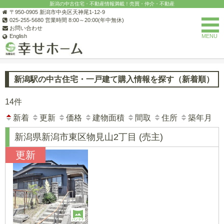
新潟の中古住宅・不動産情報満載！売買・仲介・不動産
〒950-0905 新潟市中央区天神尾1-12-9
025-255-5680 営業時間 8:00～20:00(年中無休)
お問い合わせ
English
MENU
新潟の不動産なら(有)幸せホーム
新潟市の中古住宅一覧
新潟市中
新潟駅の中古住宅・一戸建て購入情報を探す（新着順）
14件
新着
更新
価格
建物面積
間取
住所
築年月
新潟県新潟市東区物見山2丁目
(売主)
更新
パノラマ