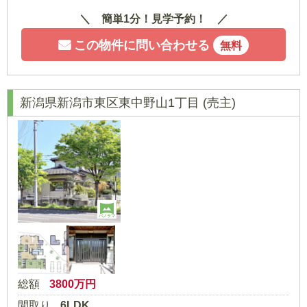
簡単1分！見学予約！
この物件に問い合わせる
無料
新潟県新潟市東区東中野山1丁目
(売主)
パノラマ
総額
3800
万円
間取り
6LDK