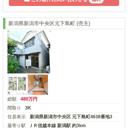
新潟県新潟市中央区元下島町
(売主)
総額
480
万円
間取り
3K
住居表示
新潟県新潟市中央区 元下島町4638番地3
最寄り駅
ＪＲ信越本線 新潟駅 約3km