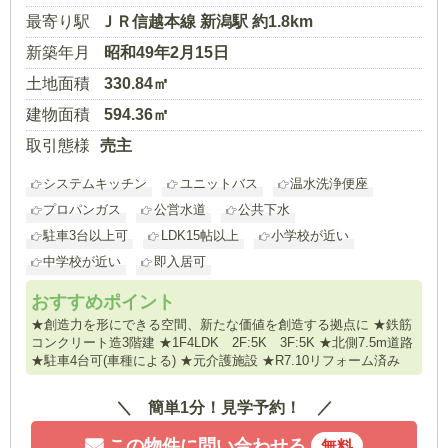
最寄り駅
ＪＲ信越本線 新潟駅 約1.8km
新築年月
昭和49年2月15日
土地面積
330.84㎡
建物面積
594.36㎡
取引態様
売主
システムキッチン
ユニットバス
温水洗浄便座
プロパンガス
公営水道
公共下水
駐車3台以上可
LDK15帖以上
小学校が近い
中学校が近い
即入居可
おすすめポイント
★創造力を形にできる空間、新たな価値を創造する拠点に ★鉄筋
コンクリート造3階建 ★1F4LDK 2F:5K 3F:5K ★北側7.5m道路
★駐車4台可(車種による) ★元介護施設 ★R7.10リフォーム済み
簡単1分！見学予約！
この物件に問い合わせる
無料