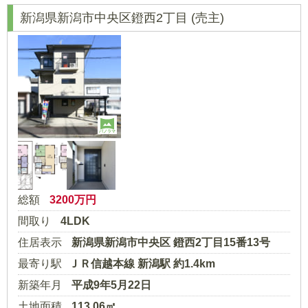
新潟県新潟市中央区鐙西2丁目
(売主)
パノラマ
総額
3200
万円
間取り
4LDK
住居表示
新潟県新潟市中央区 鐙西2丁目15番13号
最寄り駅
ＪＲ信越本線 新潟駅 約1.4km
新築年月
平成9年5月22日
土地面積
113.06㎡