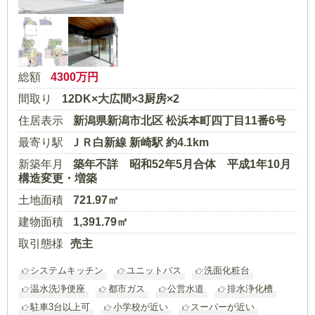
総額
4300
万円
間取り
12DK×大広間×3厨房×2
住居表示
新潟県新潟市北区 松浜本町四丁目11番6号
最寄り駅
ＪＲ白新線 新崎駅 約4.1km
新築年月
築年不詳 昭和52年5月合体 平成1年10月
構造変更・増築
土地面積
721.97㎡
建物面積
1,391.79㎡
取引態様
売主
システムキッチン
ユニットバス
洗面化粧台
温水洗浄便座
都市ガス
公営水道
排水浄化槽
駐車3台以上可
小学校が近い
スーパーが近い