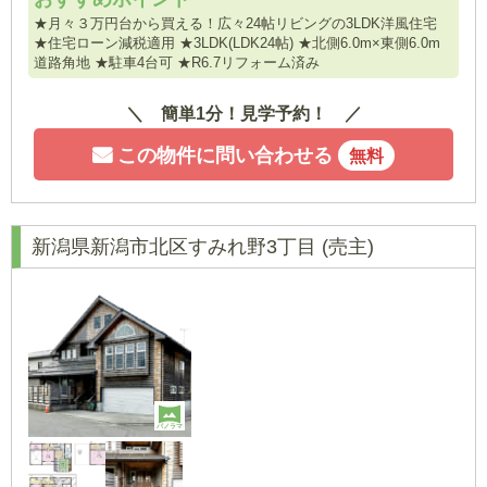
★月々３万円台から買える！広々24帖リビングの3LDK洋風住宅
★住宅ローン減税適用 ★3LDK(LDK24帖) ★北側6.0m×東側6.0m
道路角地 ★駐車4台可 ★R6.7リフォーム済み
簡単1分！見学予約！
この物件に問い合わせる
無料
新潟県新潟市北区すみれ野3丁目
(売主)
パノラマ