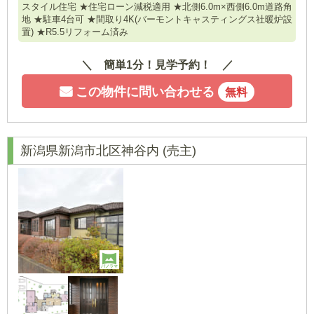
スタイル住宅 ★住宅ローン減税適用 ★北側6.0m×西側6.0m道路角
地 ★駐車4台可 ★間取り4K(バーモントキャスティングス社暖炉設
置) ★R5.5リフォーム済み
簡単1分！見学予約！
この物件に問い合わせる
無料
新潟県新潟市北区神谷内
(売主)
パノラマ