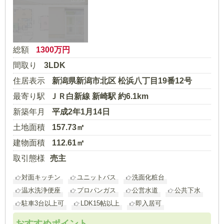
パノラマ
総額
1300
万円
間取り
3LDK
住居表示
新潟県新潟市北区 松浜八丁目19番12号
最寄り駅
ＪＲ白新線 新崎駅 約6.1km
新築年月
平成2年1月14日
土地面積
157.73㎡
建物面積
112.61㎡
取引態様
売主
対面キッチン
ユニットバス
洗面化粧台
温水洗浄便座
プロパンガス
公営水道
公共下水
駐車3台以上可
LDK15帖以上
即入居可
おすすめポイント