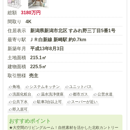
総額
3180
万円
間取り
4K
住居表示
新潟県新潟市北区 すみれ野三丁目5番1号
最寄り駅
ＪＲ白新線 新崎駅 約0.7km
新築年月
平成13年8月3日
土地面積
215.1㎡
建物面積
225.5㎡
取引態様
売主
角地
システムキッチン
ユニットバス
洗面化粧台
温水洗浄便座
都市ガス
公営水道
公共下水
駐車3台以上可
スーパーが近い
即入居可
おすすめポイント
★大空間のリビングルーム！自然素材を活かした北欧カントリー