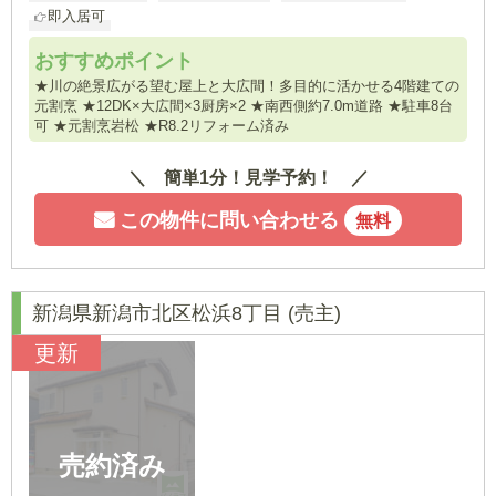
即入居可
おすすめポイント
★川の絶景広がる望む屋上と大広間！多目的に活かせる4階建ての
元割烹 ★12DK×大広間×3厨房×2 ★南西側約7.0m道路 ★駐車8台
可 ★元割烹岩松 ★R8.2リフォーム済み
簡単1分！見学予約！
この物件に問い合わせる
無料
新潟県新潟市北区松浜8丁目
(売主)
更新
売約済み