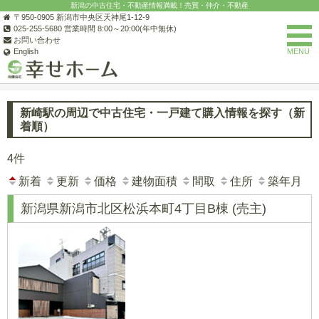
新潟の中古住宅・不動産情報満載！売買・仲介・不動産
〒950-0905 新潟市中央区天神尾1-12-9
025-255-5680 営業時間 8:00～20:00(年中無休)
お問い合わせ
English
MENU
新潟の不動産なら(有)幸せホーム
新潟市の中古住宅一覧
新潟市北
新崎駅の周辺で中古住宅・一戸建て購入情報を探す（新
着順）
4件
新着
更新
価格
建物面積
間取
住所
築年月
新潟県新潟市北区松浜本町4丁目B棟
(売主)