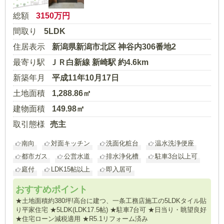
総額
3150
万円
間取り
5LDK
住居表示
新潟県新潟市北区 神谷内306番地2
最寄り駅
ＪＲ白新線 新崎駅 約4.6km
新築年月
平成11年10月17日
土地面積
1,288.86㎡
建物面積
149.98㎡
取引態様
売主
南向
対面キッチン
洗面化粧台
温水洗浄便座
都市ガス
公営水道
排水浄化槽
駐車3台以上可
庭付
LDK15帖以上
即入居可
おすすめポイント
★土地面積約380坪!高台に建つ、一条工務店施工の5LDKタイル貼
り平家住宅 ★5LDK(LDK17.5帖) ★駐車7台可 ★日当り・眺望良好
★住宅ローン減税適用 ★R5.1リフォーム済み