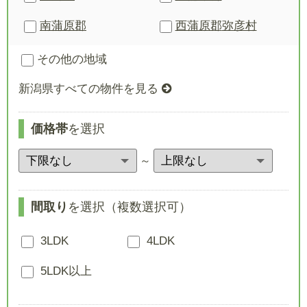
南蒲原郡
西蒲原郡
弥彦村
その他の地域
新潟県すべての物件を見る
価格帯
を選択
～
間取り
を選択（複数選択可）
3LDK
4LDK
5LDK以上