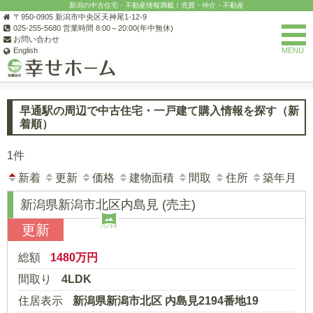
新潟の中古住宅・不動産情報満載！売買・仲介・不動産
〒950-0905 新潟市中央区天神尾1-12-9
025-255-5680 営業時間 8:00～20:00(年中無休)
お問い合わせ
English
MENU
新潟の不動産なら(有)幸せホーム
新潟市の中古住宅一覧
新潟市北
早通駅の周辺で中古住宅・一戸建て購入情報を探す（新
着順）
1件
新着
更新
価格
建物面積
間取
住所
築年月
新潟県新潟市北区内島見
(売主)
更新
パノラマ
総額
1480
万円
間取り
4LDK
住居表示
新潟県新潟市北区 内島見2194番地19