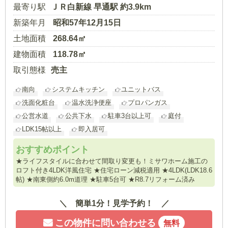
最寄り駅
ＪＲ白新線 早通駅 約3.9km
新築年月
昭和57年12月15日
土地面積
268.64㎡
建物面積
118.78㎡
取引態様
売主
南向
システムキッチン
ユニットバス
洗面化粧台
温水洗浄便座
プロパンガス
公営水道
公共下水
駐車3台以上可
庭付
LDK15帖以上
即入居可
おすすめポイント
★ライフスタイルに合わせて間取り変更も！ミサワホーム施工の
ロフト付き4LDK洋風住宅 ★住宅ローン減税適用 ★4LDK(LDK18.6
帖) ★南東側約6.0m道理 ★駐車5台可 ★R8.7リフォーム済み
簡単1分！見学予約！
この物件に問い合わせる
無料