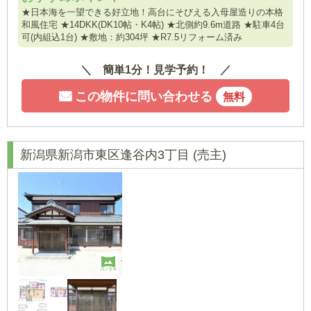
★日本海を一望できる好立地！高台にそびえる入母屋造りの本格
和風住宅 ★14DKK(DK10帖・K4帖) ★北側約9.6m道路 ★駐車4台
可(内組込1台) ★敷地：約304坪 ★R7.5リフォーム済み
簡単1分！見学予約！
この物件に問い合わせる
無料
新潟県新潟市東区逢谷内3丁目
(売主)
パノラマ