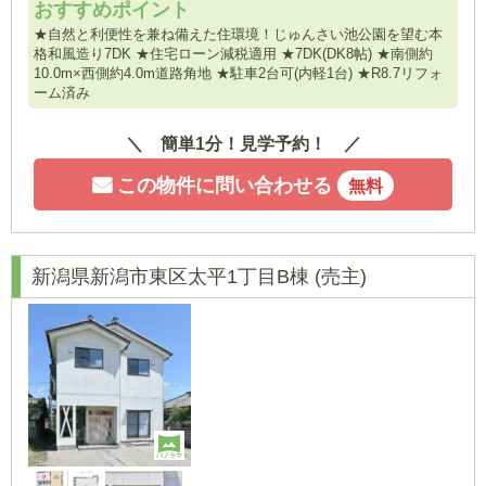
おすすめポイント
★自然と利便性を兼ね備えた住環境！じゅんさい池公園を望む本
格和風造り7DK ★住宅ローン減税適用 ★7DK(DK8帖) ★南側約
10.0m×西側約4.0m道路角地 ★駐車2台可(内軽1台) ★R8.7リフォ
ーム済み
簡単1分！見学予約！
この物件に問い合わせる
無料
新潟県新潟市東区太平1丁目B棟
(売主)
パノラマ