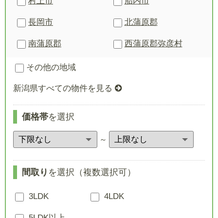
村上市
胎内市
長岡市
北蒲原郡
南蒲原郡
西蒲原郡
弥彦村
その他の地域
新潟県すべての物件を見る
価格帯
を選択
～
間取り
を選択（複数選択可）
3LDK
4LDK
5LDK以上