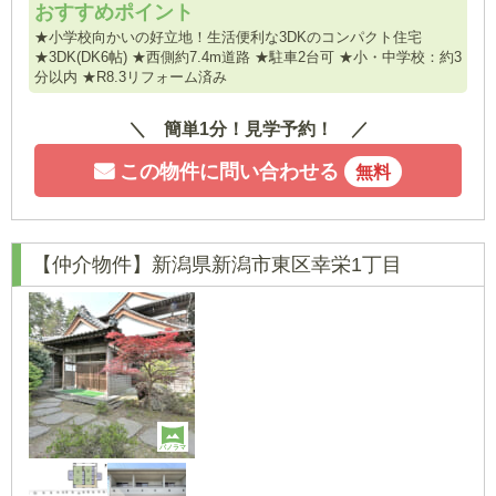
おすすめポイント
★小学校向かいの好立地！生活便利な3DKのコンパクト住宅
★3DK(DK6帖) ★西側約7.4m道路 ★駐車2台可 ★小・中学校：約3
分以内 ★R8.3リフォーム済み
簡単1分！見学予約！
この物件に問い合わせる
無料
【仲介物件】新潟県新潟市東区幸栄1丁目
パノラマ