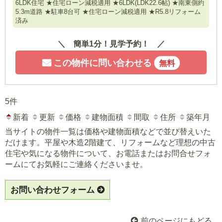
6LDK住宅 ★住宅ローン減税適用 ★6LDK(LDK22.6帖) ★南東側約
5.3m道路 ★駐車8台可 ★住宅ローン減税適用 ★R5.8リフォーム
済み
簡単1分！見学予約！
この物件に問い合わせる
無料
5件
新着
更新
価格
建物面積
間取
住所
築年月
当サイトの物件一覧は価格や建物面積などで並び替えいた
だけます。平屋や木造2階建て、リフォームなど理想の中古
住宅や気になる物件について、お電話またはお問合せフォ
ームにてお気軽にご連絡くださいませ。
お問い合わせフォーム
前のページにもどる