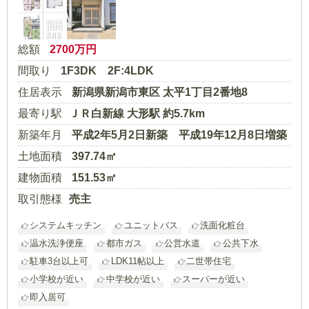
総額
2700
万円
間取り
1F3DK 2F:4LDK
住居表示
新潟県新潟市東区 太平1丁目2番地8
最寄り駅
ＪＲ白新線 大形駅 約5.7km
新築年月
平成2年5月2日新築 平成19年12月8日増築
土地面積
397.74㎡
建物面積
151.53㎡
取引態様
売主
システムキッチン
ユニットバス
洗面化粧台
温水洗浄便座
都市ガス
公営水道
公共下水
駐車3台以上可
LDK11帖以上
二世帯住宅
小学校が近い
中学校が近い
スーパーが近い
即入居可