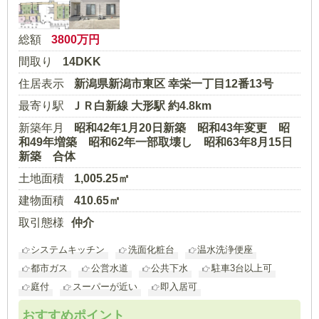
総額
3800
万円
間取り
14DKK
住居表示
新潟県新潟市東区 幸栄一丁目12番13号
最寄り駅
ＪＲ白新線 大形駅 約4.8km
新築年月
昭和42年1月20日新築 昭和43年変更 昭
和49年増築 昭和62年一部取壊し 昭和63年8月15日
新築 合体
土地面積
1,005.25㎡
建物面積
410.65㎡
取引態様
仲介
システムキッチン
洗面化粧台
温水洗浄便座
都市ガス
公営水道
公共下水
駐車3台以上可
庭付
スーパーが近い
即入居可
おすすめポイント