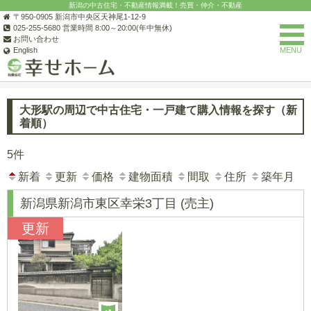
新潟の中古住宅・不動産情報満載！売買・仲介・不動産
〒950-0905 新潟市中央区天神尾1-12-9
025-255-5680 営業時間 8:00～20:00(年中無休)
お問い合わせ
English
MENU
新潟の不動産なら(有)幸せホーム
新潟市の中古住宅一覧
新潟市東
大形駅の周辺で中古住宅・一戸建て購入情報を探す（新
着順）
5件
新着
更新
価格
建物面積
間取
住所
築年月
新潟県新潟市東区幸栄3丁目
(売主)
更新