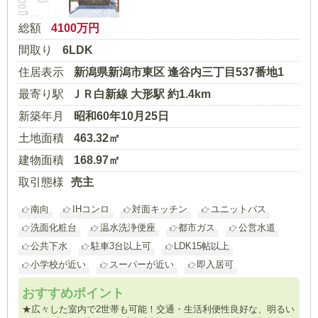
総額
4100
万円
間取り
6LDK
住居表示
新潟県新潟市東区 逢谷内三丁目537番地1
最寄り駅
ＪＲ白新線 大形駅 約1.4km
新築年月
昭和60年10月25日
土地面積
463.32㎡
建物面積
168.97㎡
取引態様
売主
南向
IHコンロ
対面キッチン
ユニットバス
洗面化粧台
温水洗浄便座
都市ガス
公営水道
公共下水
駐車3台以上可
LDK15帖以上
小学校が近い
スーパーが近い
即入居可
おすすめポイント
★広々した室内で2世帯も可能！交通・生活利便性良好な、明るい