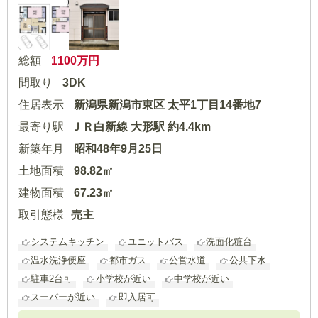
総額
1100
万円
間取り
3DK
住居表示
新潟県新潟市東区 太平1丁目14番地7
最寄り駅
ＪＲ白新線 大形駅 約4.4km
新築年月
昭和48年9月25日
土地面積
98.82㎡
建物面積
67.23㎡
取引態様
売主
システムキッチン
ユニットバス
洗面化粧台
温水洗浄便座
都市ガス
公営水道
公共下水
駐車2台可
小学校が近い
中学校が近い
スーパーが近い
即入居可