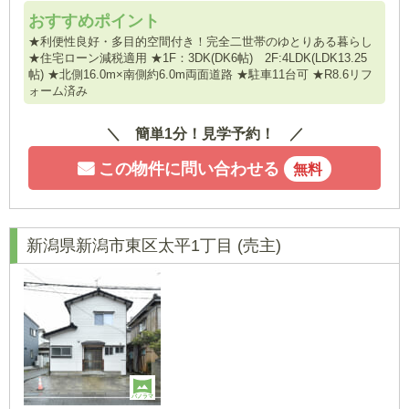
おすすめポイント
★利便性良好・多目的空間付き！完全二世帯のゆとりある暮らし
★住宅ローン減税適用 ★1F：3DK(DK6帖) 2F:4LDK(LDK13.25
帖) ★北側16.0m×南側約6.0m両面道路 ★駐車11台可 ★R8.6リフ
ォーム済み
簡単1分！見学予約！
この物件に問い合わせる
無料
新潟県新潟市東区太平1丁目
(売主)
パノラマ