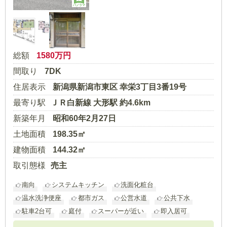
パノラマ
総額
1580
万円
間取り
7DK
住居表示
新潟県新潟市東区 幸栄3丁目3番19号
最寄り駅
ＪＲ白新線 大形駅 約4.6km
新築年月
昭和60年2月27日
土地面積
198.35㎡
建物面積
144.32㎡
取引態様
売主
南向
システムキッチン
洗面化粧台
温水洗浄便座
都市ガス
公営水道
公共下水
駐車2台可
庭付
スーパーが近い
即入居可