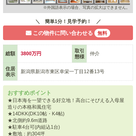
※外国語表示の場合、写真の拡大はできません。
簡単1分！見学予約！
この物件に問い合わせる
無料
取引
総額
3800
万円
仲介
態様
住居
新潟県新潟市東区幸栄一丁目12番13号
表示
おすすめポイント
★日本海を一望できる好立地！高台にそびえる入母屋
造りの本格和風住宅
★14DKK(DK10帖・K4帖)
★北側約9.6m道路
★駐車4台可(内組込1台)
★敷地：約304坪