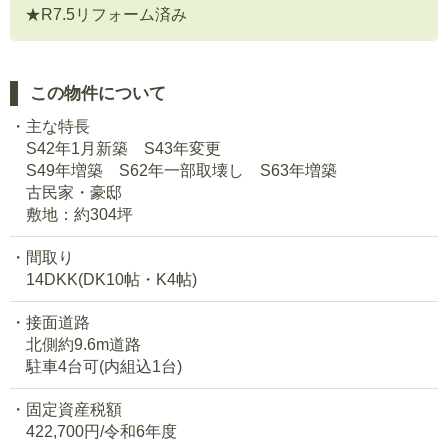
★R7.5リフォーム済み
この物件について
主な特長
S42年1月新築 S43年変更
S49年増築 S62年一部取壊し S63年増築
古民家・豪邸
敷地：約304坪
間取り
14DKK(DK10帖・K4帖)
接面道路
北側約9.6m道路
駐車4台可(内組込1台)
固定資産税額
422,700円/令和6年度