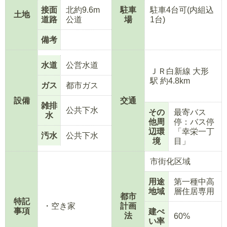
接面
北約9.6m
駐車
駐車4台可(内組込
土地
道路
公道
場
1台)
備考
水道
公営水道
ＪＲ白新線 大形
駅 約4.8km
ガス
都市ガス
設備
交通
雑排
公共下水
その
最寄バス
水
他周
停：バス停
辺環
「幸栄一丁
汚水
公共下水
境
目」
市街化区域
用途
第一種中高
地域
層住居専用
都市
特記
・空き家
計画
事項
建ぺ
法
60%
い率