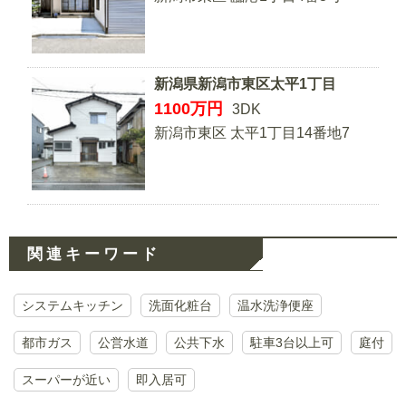
新潟県新潟市東区太平1丁目
1100
万円
3DK
新潟市東区 太平1丁目14番地7
関連キーワード
システムキッチン
洗面化粧台
温水洗浄便座
都市ガス
公営水道
公共下水
駐車3台以上可
庭付
スーパーが近い
即入居可