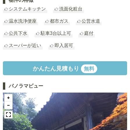
物件の特徴
システムキッチン
洗面化粧台
温水洗浄便座
都市ガス
公営水道
公共下水
駐車3台以上可
庭付
スーパーが近い
即入居可
かんたん見積もり
無料
パノラマビュー