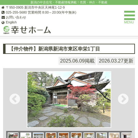
新潟の中古住宅・不動産情報満載！売買・仲介・不動産
〒950-0905 新潟市中央区天神尾1-12-9
025-255-5680 営業時間 8:00～20:00(年中無休)
お問い合わせ
English
MENU
新潟の不動産なら(有)幸せホーム
新潟市の中古住宅一覧
新潟市東
【仲介物件】新潟県新潟市東区幸栄1丁目
2025.06.09掲載
2026.03.27更新