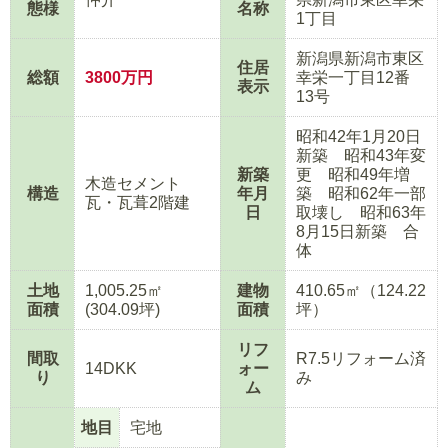
態様
名称
1丁目
新潟県新潟市東区
住居
総額
3800
万円
幸栄一丁目12番
表示
13号
昭和42年1月20日
新築 昭和43年変
新築
更 昭和49年増
木造セメント
構造
年月
築 昭和62年一部
瓦・瓦葺2階建
日
取壊し 昭和63年
8月15日新築 合
体
土地
1,005.25㎡
建物
410.65㎡（124.22
面積
(304.09坪)
面積
坪）
リフ
間取
R7.5リフォーム済
14DKK
ォー
り
み
ム
地目
宅地