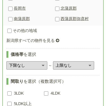
長岡市
北蒲原郡
南蒲原郡
西蒲原郡
弥彦村
その他の地域
新潟県すべての物件を見る
価格帯
を選択
～
間取り
を選択（複数選択可）
3LDK
4LDK
5LDK以上