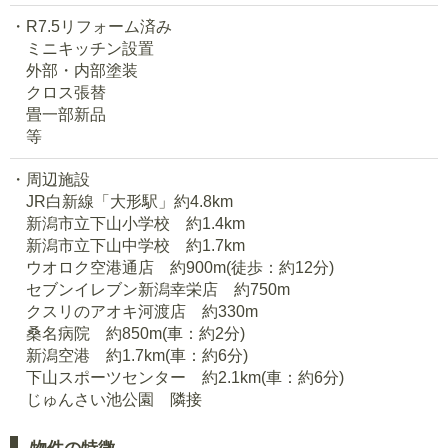
R7.5リフォーム済み
ミニキッチン設置
外部・内部塗装
クロス張替
畳一部新品
等
周辺施設
JR白新線「大形駅」約4.8km
新潟市立下山小学校 約1.4km
新潟市立下山中学校 約1.7km
ウオロク空港通店 約900m(徒歩：約12分)
セブンイレブン新潟幸栄店 約750m
クスリのアオキ河渡店 約330m
桑名病院 約850m(車：約2分)
新潟空港 約1.7km(車：約6分)
下山スポーツセンター 約2.1km(車：約6分)
じゅんさい池公園 隣接