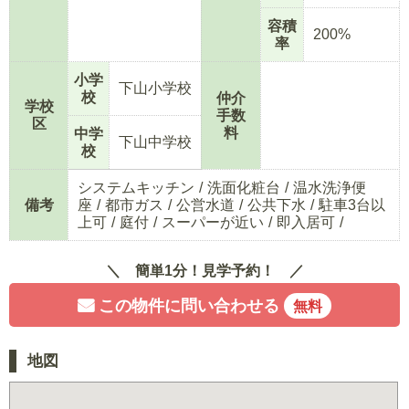
容積
200%
率
小学
下山小学校
校
仲介
学校
手数
区
料
中学
下山中学校
校
システムキッチン
洗面化粧台
温水洗浄便
備考
座
都市ガス
公営水道
公共下水
駐車3台以
上可
庭付
スーパーが近い
即入居可
簡単1分！見学予約！
この物件に問い合わせる
無料
地図